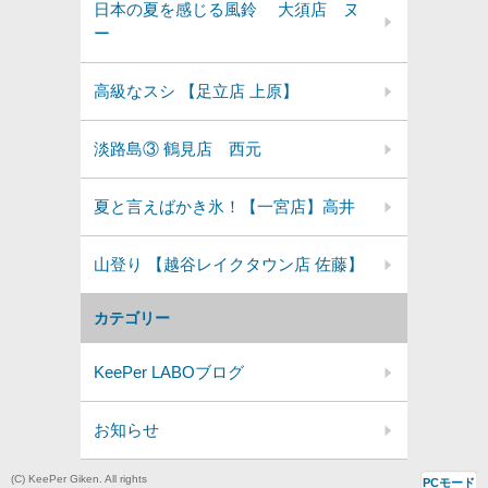
日本の夏を感じる風鈴 大須店 ヌ
ー
高級なスシ 【足立店 上原】
淡路島③ 鶴見店 西元
夏と言えばかき氷！【一宮店】高井
山登り 【越谷レイクタウン店 佐藤】
カテゴリー
KeePer LABOブログ
お知らせ
(C) KeePer Giken. All rights
PCモード