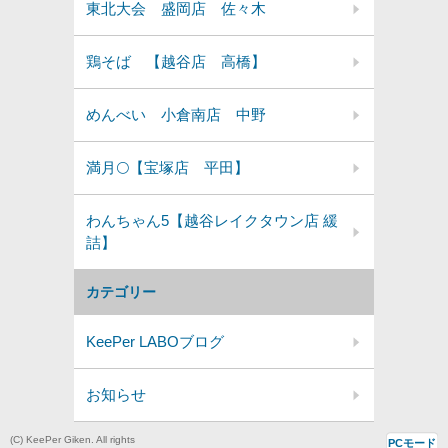
東北大会 盛岡店 佐々木
鶏そば 【越谷店 高橋】
めんべい 小倉南店 中野
満月🌕️【宝塚店 平田】
わんちゃん5【越谷レイクタウン店 緩
詰】
カテゴリー
KeePer LABOブログ
お知らせ
(C) KeePer Giken. All rights
PCモード