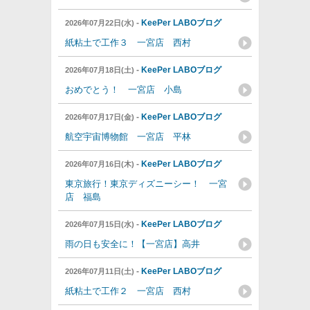
-
KeePer LABOブログ
2026年07月22日(水)
紙粘土で工作３ 一宮店 西村
-
KeePer LABOブログ
2026年07月18日(土)
おめでとう！ 一宮店 小島
-
KeePer LABOブログ
2026年07月17日(金)
航空宇宙博物館 一宮店 平林
-
KeePer LABOブログ
2026年07月16日(木)
東京旅行！東京ディズニーシー！ 一宮
店 福島
-
KeePer LABOブログ
2026年07月15日(水)
雨の日も安全に！【一宮店】高井
-
KeePer LABOブログ
2026年07月11日(土)
紙粘土で工作２ 一宮店 西村