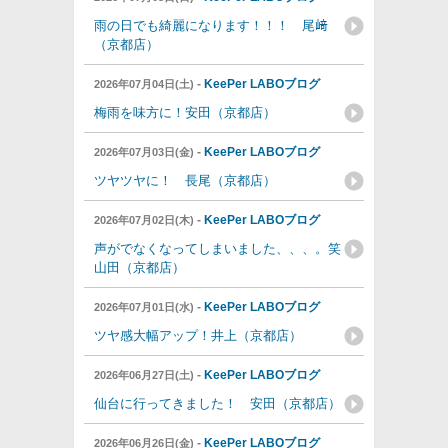
雨の日でも綺麗になります！！！ 尾﨑
（京都店）
-
KeePer LABOブログ
2026年07月04日(土)
梅雨を味方に！安田（京都店）
-
KeePer LABOブログ
2026年07月03日(金)
ツヤツヤに！ 長尾（京都店）
-
KeePer LABOブログ
2026年07月02日(木)
声がでなくなってしまいました、、、。笑
山田（京都店）
-
KeePer LABOブログ
2026年07月01日(水)
ツヤ感大幅アップ！井上（京都店）
-
KeePer LABOブログ
2026年06月27日(土)
仙台に行ってきました！ 安田（京都店）
-
KeePer LABOブログ
2026年06月26日(金)