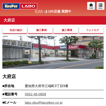
ただいま
185
店舗 展開中
大府店
当店の紹介
施工事例
施工環境
フォトログ
大府店
■所在地
愛知県大府市江端町3丁目9番
■電話番号
0562-48-0808
■Eメール
labo.obu@itacgiken.co.jp