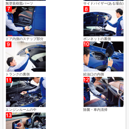
無塗装樹脂パーツ
サイドバイザー(ある場合)
ドア内側のステップ部分
ボンネットの裏側
トランクの裏側
給油口の内側
エンジンルームの中
除菌・車内清掃