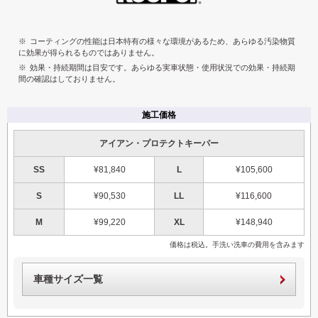
コーティングの性能は日本特有の様々な環境があるため、あらゆる汚染物質
に効果が得られるものではありません。
効果・持続期間は目安です。あらゆる実車状態・使用状況での効果・持続期
間の確認はしておりません。
施工価格
アイアン・プロテクトキーパー
SS
¥81,840
L
¥105,600
S
¥90,530
LL
¥116,600
M
¥99,220
XL
¥148,940
価格は税込。手洗い洗車の費用を含みます
車種サイズ一覧