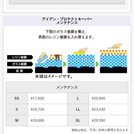
アイアン・プロテクトキーパー
メンテナンス
下部のガラス被膜を整え、
表面のレジン被膜を入れ替えます。
メンテナンス
SS
¥17,600
L
¥20,900
S
¥18,700
LL
¥23,430
M
¥19,690
XL
¥29,590
価格は税込。手洗い洗車の費用を含みます