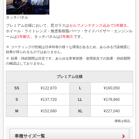
タッチパネル
プレミアム仕様において、窓ガラスは
セルフメンテナンス込みで1年耐久
、
ホイール・ライトレンズ・無塗装樹脂パーツ・サイドバイザー・エンジンル
ームは
1年耐久
、タッチパネルは
2年耐久
です。
コーティングの性能は日本特有の様々な環境があるため、あらゆる汚染物質に
効果が得られるものではありません。
効果・持続期間は目安です。あらゆる実車状態・使用状況での効果・持続期間
の確認はしておりません。
プレミアム仕様
SS
¥122,870
L
¥160,050
S
¥137,720
LL
¥178,860
M
¥152,680
XL
¥227,040
価格は税込。
車種サイズ一覧