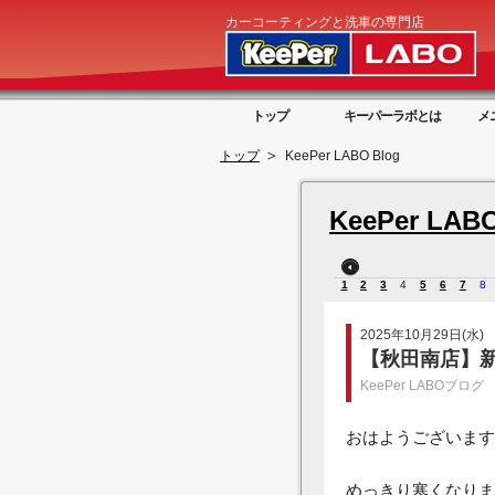
カーコーティングと洗車の専門店
トップ
キーパーラボとは
メ
トップ
KeePer LABO Blog
KeePer LABO
1
2
3
4
5
6
7
8
2025年10月29日(水)
【秋田南店】
KeePer LABOブログ
おはようございます
めっきり寒くなりま