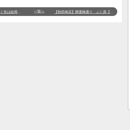
一覧へ
局・・・【竹本】
【秋田南店】開運橋通り ふじ原【奥澤】