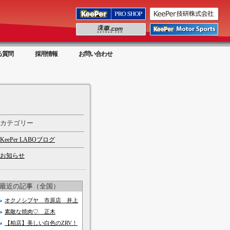
る質問
採用情報
お問い合わせ
カテゴリー
KeePer LABOブログ
お知らせ
最近の記事（全国）
オクノシブヤ 市原店 井上
素敵な焼肉♡ 正木
【柏店】美しい白色のZRV！