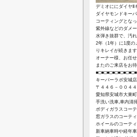
デミオににダイヤⅡ
ダイヤモンドキーパ
コーティングとなっ
紫外線などのダメー
水弾き抜群で、汚れ
2年（1年）に1度
りキレイが続きます
オーナー様、お任せ
またのご来店をお待
■□■□■□■□■□■□■□■
キーパーラボ安城店
〒４４６－００４４
愛知県安城市大東町1
手洗い洗車,車内清掃
ボディガラスコーテ
窓ガラスのコーティ
ホイールのコーティ
新車納車時や経年車