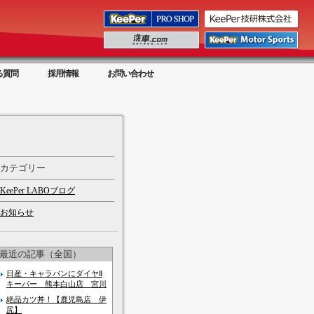
る質問
採用情報
お問い合わせ
カテゴリー
KeePer LABOブログ
お知らせ
最近の記事（全国）
日産・キャラバンにダイヤⅡ
キーパー 熊本白山店 宮川
絶品カツ丼！【鹿児島店 伊
尻】