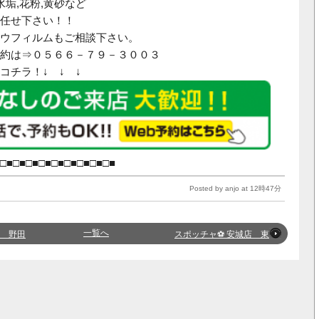
水垢,花粉,黄砂など
任せ下さい！！
ウフィルムもご相談下さい。
約は⇒０５６６－７９－３００３
はコチラ！↓ ↓ ↓
□■□■□■□■□■□■□■□■□■
Posted by anjo at 12時47分
一覧へ
店 野田
スポッチャ⚽️ 安城店 東