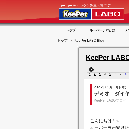
カーコーティングと洗車の専門店
トップ
キーパーラボとは
メ
トップ
KeePer LABO Blog
KeePer LABO
1
2
3
4
5
6
7
8
2026年05月13日(水)
デミオ ダイヤ
KeePer LABOブログ
こんにちは！✨
キーパーラボ安城店