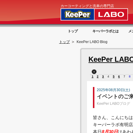
カーコーティングと洗車の専門店
トップ
キーパーラボとは
メ
トップ
KeePer LABO Blog
KeePer LABO
1
2
3
4
5
6
7
8
2025年08月30日(土)
イベントのご
KeePer LABOブログ
皆さん、こんにちは
キーパーラボ有明店
本日
8月30日
はあわ