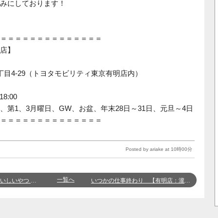
みにしております！
＝＝＝＝＝＝＝＝＝＝＝＝＝＝
店】
丁目4-29（トヨタモビリティ東京有明店内）
8:00
、第1、3月曜日、GW、お盆、年末28日～31日、元旦～4日
＝＝＝＝＝＝＝＝＝＝＝＝＝＝
Posted by ariake at 10時00分
一覧へ
つ 有明店 三浦
いつかの仕事終わり 【有明店：瀧口】