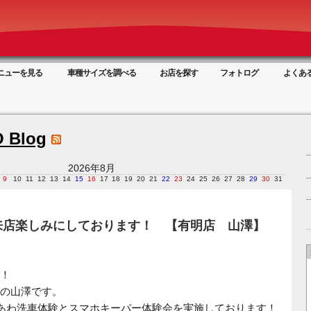
ニューを見る
車種サイズを調べる
お店を探す
フォトログ
よくあ
 Blog
2026年8月
9
10
11
12
13
14
15
16
17
18
19
20
21
22
23
24
25
26
27
28
29
30
31
来店楽しみにしております！ 【有明店 山澤】
！
の山澤です。
あわ洗車体験とスマホキーパー体験会を実施しております！