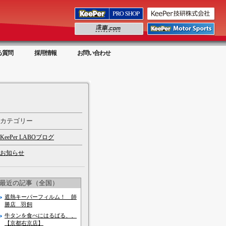
る質問
採用情報
お問い合わせ
カテゴリー
KeePer LABOブログ
お知らせ
最近の記事（全国）
遮熱キーパーフィルム！ 師
勝店 羽飼
牛タンを食べにはるばる、、
【京都右京店】