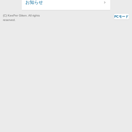
お知らせ
(C) KeePer Giken. All rights
PCモード
reserved.