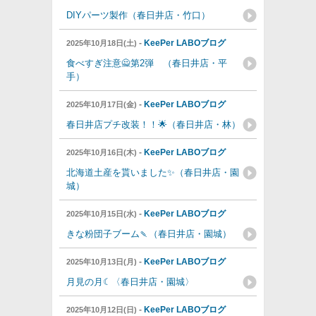
DIYパーツ製作（春日井店・竹口）
-
KeePer LABOブログ
2025年10月18日(土)
食べすぎ注意🙅第2弾 （春日井店・平
手）
-
KeePer LABOブログ
2025年10月17日(金)
春日井店プチ改装！！🌟（春日井店・林）
-
KeePer LABOブログ
2025年10月16日(木)
北海道土産を貰いました✨（春日井店・園
城）
-
KeePer LABOブログ
2025年10月15日(水)
きな粉団子ブーム🍡（春日井店・園城）
-
KeePer LABOブログ
2025年10月13日(月)
月見の月☾〈春日井店・園城〉
-
KeePer LABOブログ
2025年10月12日(日)