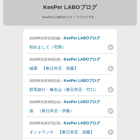
KeePer LABOブログ
KeePer LABOのスタッフブログです。
-
KeePer LABOブログ
2025年10月31日(金)
初めまして（宅間）
-
KeePer LABOブログ
2025年10月30日(木)
縁屋 【春日井店 加藤】
-
KeePer LABOブログ
2025年10月29日(水)
群馬旅行・榛名山（春日井店・竹口）
-
KeePer LABOブログ
2025年10月28日(火)
旅 （春日井店・伊藤）
-
KeePer LABOブログ
2025年10月27日(月)
オシャランチ 【春日井店 加藤】