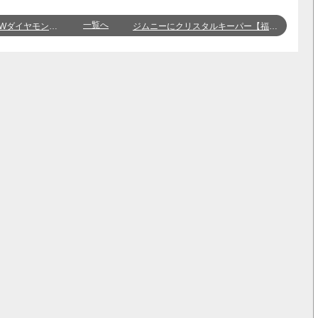
一覧へ
施工！【福井大和田店 長原 健一郎】
ジムニーにクリスタルキーパー【福井大和田店 上栗桃】