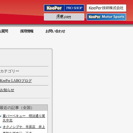
る質問
採用情報
お問い合わせ
カテゴリー
KeePer LABOブログ
お知らせ
最近の記事（全国）
夏バーベキュー 明治通り尾
久中北
オクノシブヤ 市原店 井上