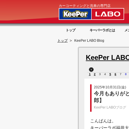
カーコーティングと洗車の専門店
トップ
キーパーラボとは
メ
トップ
KeePer LABO Blog
KeePer LABO
1
2
3
4
5
6
7
8
2025年10月31日(金)
今月もありが
郎】
KeePer LABOブログ
こんばんは。
キーパーラボ福井大