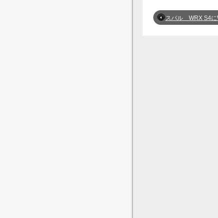
スバル WRX S4にWダイヤモンドキーパープレミアム