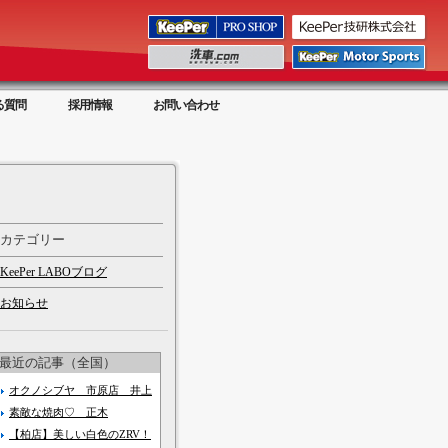
る質問
採用情報
お問い合わせ
カテゴリー
KeePer LABOブログ
お知らせ
最近の記事（全国）
オクノシブヤ 市原店 井上
素敵な焼肉♡ 正木
【柏店】美しい白色のZRV！