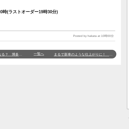
時(ラストオーダー19時30分)
Posted by hakata at 10時00分
一覧へ
？ 博多店 矢島
まるで新車のような仕上がりに！ 博多店 阿多