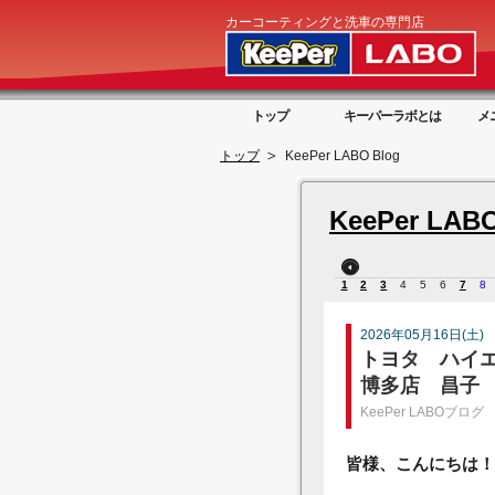
カーコーティングと洗車の専門店
トップ
キーパーラボとは
メ
トップ
KeePer LABO Blog
KeePer LABO
1
2
3
4
5
6
7
8
2026年05月16日(土)
トヨタ ハイ
博多店 昌子
KeePer LABOブログ
皆様、こんにちは！