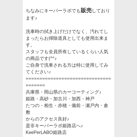
販売
ちなみにキーパーラボでも
しており
ます♪
洗車時の拭き上げだけでなく、汚れてし
まったらお掃除道具としても使用出来ま
す。
スタッフも全員所有しているくらい人気
の商品です(^^♪
ご自身で洗車される方は特に使用してみ
てください♪
===============================
=======
兵庫県・岡山県のカーコーティング♪
姫路・高砂・加古川・加西・神戸
たつの・相生・赤穂・備前・瀬戸内・倉
敷
からのアクセス良好♪
是非キーパーラボ姫路店へ♪
KeePerLABO姫路店