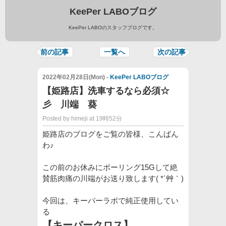
KeePer LABOブログ
KeePer LABOのスタッフブログです。
前の記事
一覧へ
次の記事
2022年02月28日(Mon) -
KeePer LABOブログ
【姫路店】洗車するなら必須☆
彡 川端 葵
Posted by himeji at 19時52分
姫路店のブログをご覧の皆様、こんばん
わ♪
この前のお休みにボーリング15Gして絶
賛筋肉痛の川端がお送り致します( *´艸｀)
今回は、キーパーラボで純正使用してい
る
【キーパークロス】