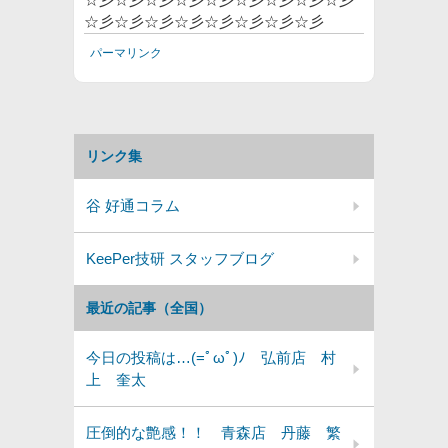
☆彡☆彡☆彡☆彡☆彡☆彡☆彡☆彡
パーマリンク
リンク集
谷 好通コラム
KeePer技研 スタッフブログ
最近の記事（全国）
今日の投稿は…(=ﾟωﾟ)ﾉ 弘前店 村
上 奎太
圧倒的な艶感！！ 青森店 丹藤 繁