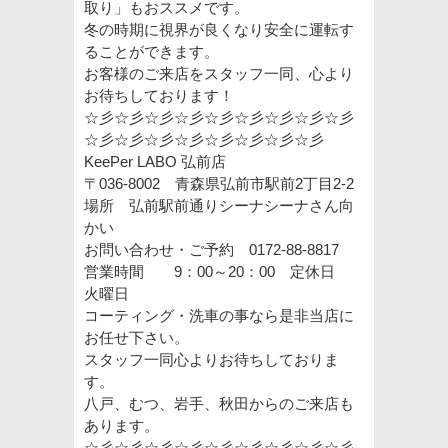
取り」もおススメです。
冬の時期に視界が良くなり安全に運転す
ることができます。
お客様のご来店をスタッフ一同、心より
お待ちしております！
☆彡☆彡☆彡☆彡☆彡☆彡☆彡☆彡☆彡
☆彡☆彡☆彡☆彡☆彡☆彡☆彡☆彡
KeePer LABO 弘前店
〒036-8002 青森県弘前市駅前2丁目2-2
場所 弘前駅前通りシーナシーナさん向
かい
お問い合わせ・ご予約 0172-88-8817
営業時間 9：00～20：00 定休日
火曜日
コーティング・洗車の事なら是非当店に
お任せ下さい。
スタッフ一同心よりお待ちしておりま
す。
八戸、むつ、岩手、秋田からのご来店も
あります。
☆彡☆彡☆彡☆彡☆彡☆彡☆彡☆彡☆彡