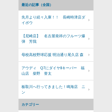
最近の記事（全国）
先月より続々入庫！！ 長崎時津店ダ
イボウ
【尼崎店】 名古屋発祥のフルーツ爆
弾 芳我
母校高校野球応援 明治通り尾久店 森
アウディ Q7にダイヤⅡキーパー 福
山店 柴野 誉太
板取川へ行ってきました！鳴海店 ニ
ン
カテゴリー