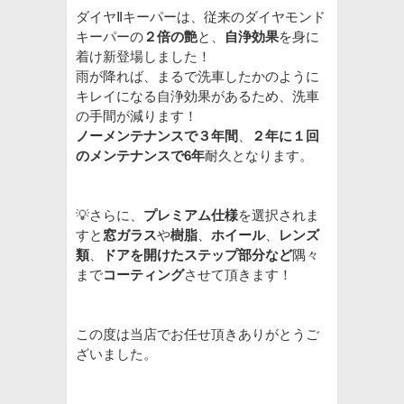
ダイヤⅡキーパーは、従来のダイヤモンド
キーパーの
２倍の艶
と、
自浄効果
を身に
着け新登場しました！
雨が降れば、まるで洗車したかのように
キレイになる自浄効果があるため、洗車
の手間が減ります！
ノーメンテナンスで３年間
、
２年に１回
のメンテナンスで6年
耐久となります。
💡さらに、
プレミアム仕様
を選択されま
すと
窓ガラス
や
樹脂
、
ホイール
、
レンズ
類
、
ドアを開けたステップ
部分など
隅々
まで
コーティング
させて頂きます！
この度は当店でお任せ頂きありがとうご
ざいました。