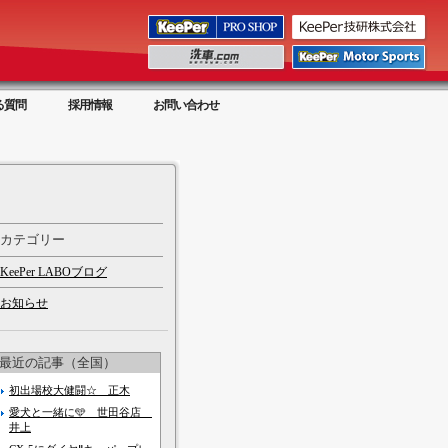
る質問
採用情報
お問い合わせ
カテゴリー
KeePer LABOブログ
お知らせ
最近の記事（全国）
初出場校大健闘☆ 正木
愛犬と一緒に🩵 世田谷店
井上