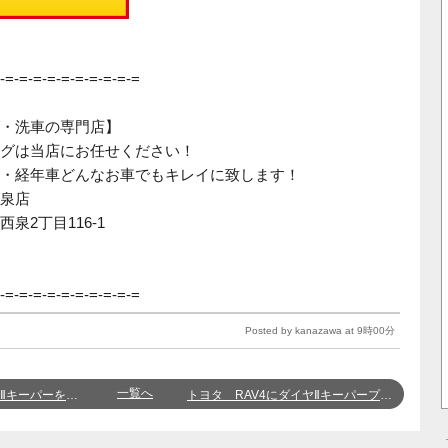
-=-=-=-=-=-=-=-=-=-=
・洗車の専門店】
グは当店にお任せください！
・経年車どんなお車でもキレイに致します！
泉店
西泉2丁目116‐1
-=-=-=-=-=-=-=-=-=-=
Posted by kanazawa at 9時00分
一覧へ
！【金沢西泉店 羽柴宗胤】
トヨタ RAV4にダイヤⅡキーパープレミアムを施工しました！【金沢西泉店 羽柴宗胤】