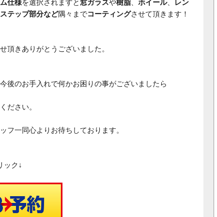
ム仕様
を選択されますと
窓ガラス
や
樹脂
、
ホイール
、
レン
ステップ
部分など
隅々まで
コーティング
させて頂きます！
せ頂きありがとうございました。
今後のお手入れで何かお困りの事がございましたら
ください。
ッフ一同心よりお待ちしております。
リック↓