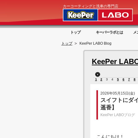
カーコーティングと洗車の専門店
トップ
キーパーラボとは
メ
トップ
KeePer LABO Blog
KeePer LABO
1
2
3
4
5
6
7
8
2026年05月15日(金)
スイフトにダイ
遥香】
KeePer LABOブログ
こんにちは！