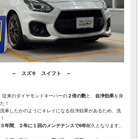
～ スズキ スイフト
～
、従来のダイヤモンドキーパーの
２倍の艶
と、
自浄効果
を身
た！
洗車したかのようにキレイになる自浄効果があるため、洗
！
３年間
、
２年に１回のメンテナンスで6年
耐久となります。