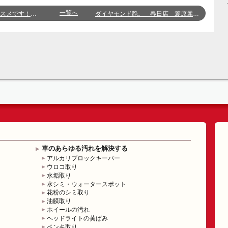
一覧へ
春日店 福崎 桂斗
ダイヤモンド艶。 春日店 簑原麗夢
車のあらゆる汚れを解決する
アルカリブロックキーパー
ウロコ取り
水垢取り
水シミ・ウォータースポット
花粉のシミ取り
油膜取り
ホイールの汚れ
ヘッドライトの黄ばみ
ペンキ取り