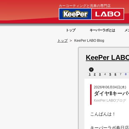
カーコーティングと洗車の専門店
トップ
キーパーラボとは
メ
トップ
KeePer LABO Blog
KeePer LABO
1
2
3
4
5
6
7
8
2026年06月04日(木)
ダイヤⅡキー
KeePer LABOブログ
こんばんは！
キーパーラボ春日店