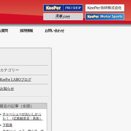
る質問
採用情報
お問い合わせ
カテゴリー
KeePer LABOブログ
お知らせ
最近の記事（全国）
チャーシューがおいしかっ
た！ (広島観音店：髙良）
下田港