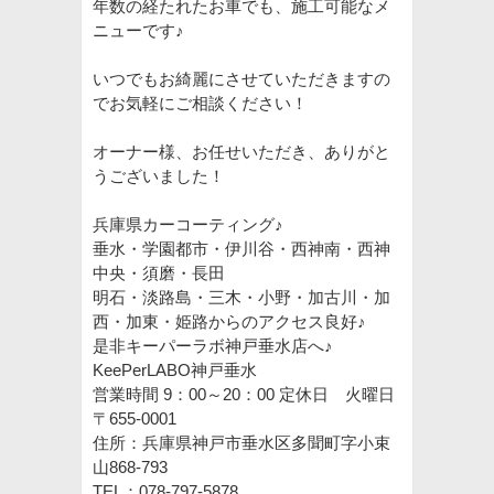
年数の経たれたお車でも、施工可能なメ
ニューです♪
いつでもお綺麗にさせていただきますの
でお気軽にご相談ください！
オーナー様、お任せいただき、ありがと
うございました！
兵庫県カーコーティング♪
垂水・学園都市・伊川谷・西神南・西神
中央・須磨・長田
明石・淡路島・三木・小野・加古川・加
西・加東・姫路からのアクセス良好♪
是非キーパーラボ神戸垂水店へ♪
KeePerLABO神戸垂水
営業時間 9：00～20：00 定休日 火曜日
〒655-0001
住所：兵庫県神戸市垂水区多聞町字小束
山868-793
TEL：078-797-5878