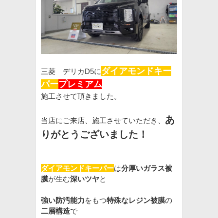
ダイアモンドキー
三菱 デリカD5に
パー
プレミアム
施工させて頂きました。
あ
当店にご来店、施工させていただき、
りがとうございました！
ダイアモンドキーパー
は
分厚いガラス被
膜
が生む
深いツヤ
と
強い防汚能力
をもつ
特殊なレジン被膜
の
二層構造
で