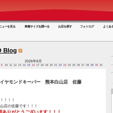
ニューを見る
車種サイズを調べる
お店を探す
フォトログ
よくあ
 Blog
2026年8月
9
10
11
12
13
14
15
16
17
18
19
20
21
22
23
24
25
26
27
28
29
30
31
ダイヤモンドキーパー 熊本白山店 佐藤
！！！！
山店の佐藤です！！！
用ありがとうございます！！！