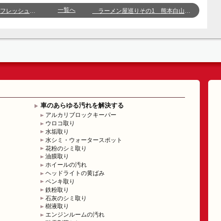
一覧へ
ー 熊本白山店 桑野
ラーメン屋巡りその1 熊本白山店 有藤
車のあらゆる汚れを解決する
アルカリブロックキーパー
ウロコ取り
水垢取り
水シミ・ウォータースポット
花粉のシミ取り
油膜取り
ホイールの汚れ
ヘッドライトの黄ばみ
ペンキ取り
鉄粉取り
石灰のシミ取り
樹液取り
エンジンルームの汚れ