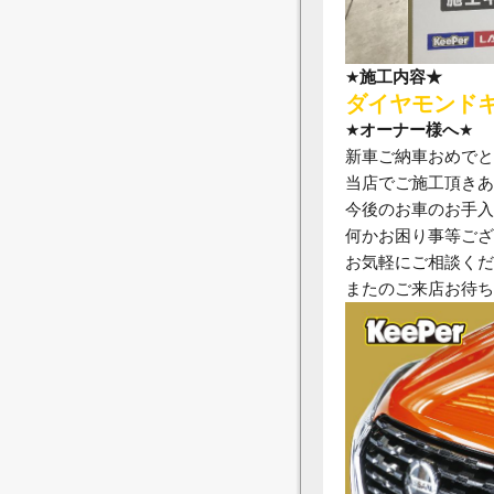
★
施工内容★
ダイヤモンド
★
オーナー様へ
★
新車ご納車おめでと
当店でご施工頂きあ
今後のお車のお手入
何かお困り事等ござ
お気軽にご相談くだ
またのご来店お待ち