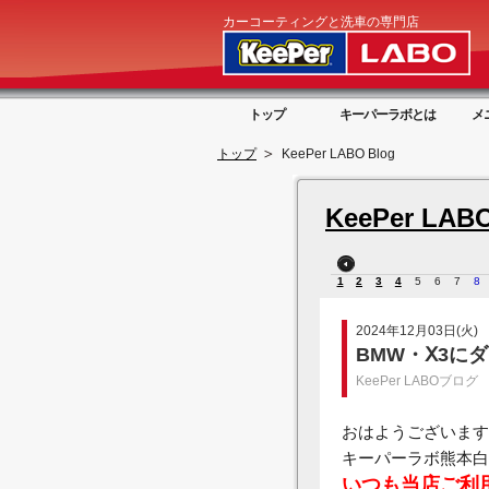
カーコーティングと洗車の専門店
トップ
キーパーラボとは
メ
トップ
KeePer LABO Blog
KeePer LABO
1
2
3
4
5
6
7
8
2024年12月03日(火)
BMW・Ⅹ3に
KeePer LABOブログ
おはようございます
キーパーラボ熊本白
いつも当店ご利