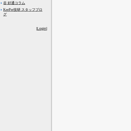
谷 好通コラム
KeePer技研 スタッフブロ
グ
[
Login
]