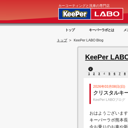
カーコーティングと洗車の専門店
トップ
キーパーラボとは
メ
トップ
KeePer LABO Blog
KeePer LABO
1
2
3
4
5
6
7
8
2026年03月08日(日)
クリスタルキー
KeePer LABOブログ
おはようございます
キーパーラボ熊本長
今お乗りのお車や新