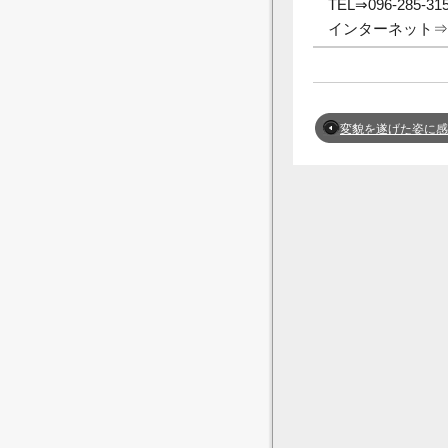
TEL⇒096-285-31
インターネット⇒
変貌を遂げた姿に感動😆 