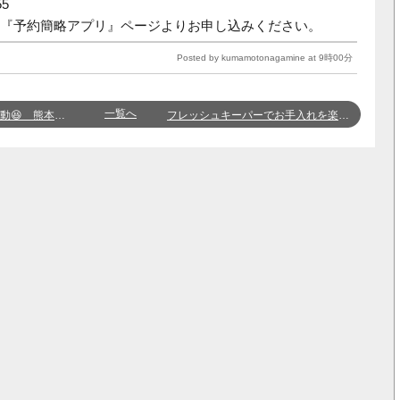
55
『予約簡略アプリ』ページよりお申し込みください。
Posted by kumamotonagamine at 9時00分
一覧へ
熊本長嶺店 西山
フレッシュキーパーでお手入れを楽に！ 熊本長嶺店 白石