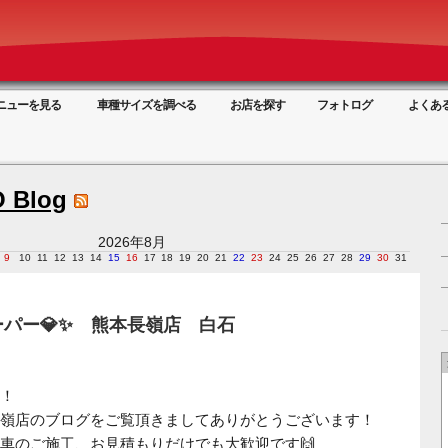
ニューを見る
車種サイズを調べる
お店を探す
フォトログ
よくあ
 Blog
2026年8月
9
10
11
12
13
14
15
16
17
18
19
20
21
22
23
24
25
26
27
28
29
30
31
パー💎✨ 熊本長嶺店 白石
！
嶺店のブログをご覧頂きましてありがとうございます！
車のご施工、お見積もりだけでも大歓迎です🙌