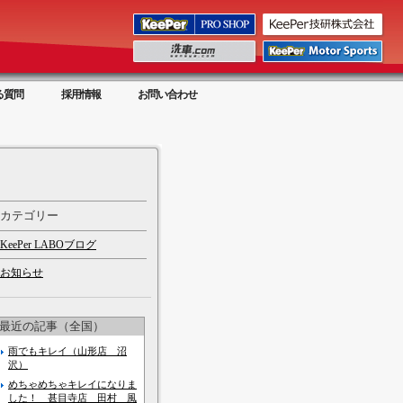
る質問
採用情報
お問い合わせ
カテゴリー
KeePer LABOブログ
お知らせ
最近の記事（全国）
雨でもキレイ（山形店 沼
沢）
めちゃめちゃキレイになりま
した！ 甚目寺店 田村 風