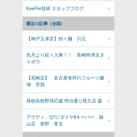
KeePer技研 スタッフブログ
最近の記事（全国）
【神戸玉津店】担々麺 川元
先月より続々入庫！！ 長崎時津店ダ
イボウ
【尼崎店】 名古屋発祥のフルーツ爆
弾 芳我
母校高校野球応援 明治通り尾久店 森
アウディ Q7にダイヤⅡキーパー 福
山店 柴野 誉太