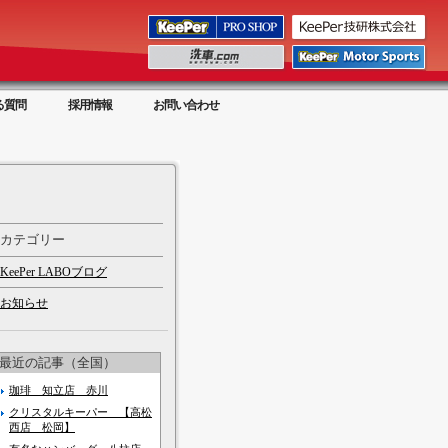
る質問
採用情報
お問い合わせ
カテゴリー
KeePer LABOブログ
お知らせ
最近の記事（全国）
珈琲 知立店 赤川
クリスタルキーパー 【高松
西店 松岡】