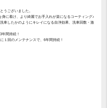
とうございました。
を身に着け、より綺麗でお手入れが楽になるコーティング♪
洗車したかのようにキレイになる自浄効果、洗車回数・激
3年間持続！
年に１回のメンテナンスで、6年間持続！