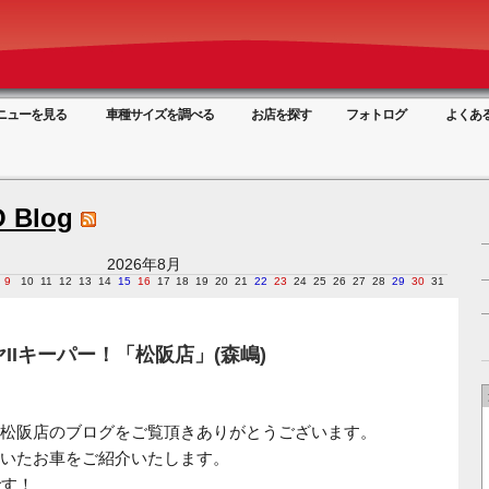
ニューを見る
車種サイズを調べる
お店を探す
フォトログ
よくあ
 Blog
2026年8月
9
10
11
12
13
14
15
16
17
18
19
20
21
22
23
24
25
26
27
28
29
30
31
ヤIIキーパー！「松阪店」(森嶋)
松阪店のブログをご覧頂きありがとうございます。
いたお車をご紹介いたします。
です！