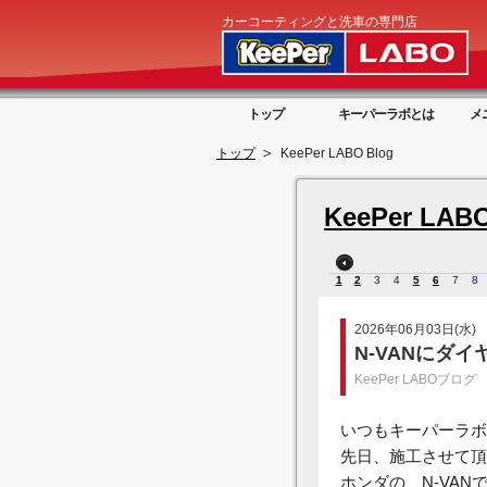
カーコーティングと洗車の専門店
トップ
キーパーラボとは
メ
トップ
KeePer LABO Blog
KeePer LABO
1
2
3
4
5
6
7
8
2026年06月03日(水)
N-VANにダイ
KeePer LABOブログ
いつもキーパーラボ
先日、施工させて頂
ホンダの、N-VAN