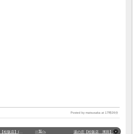
Posted by matsusaka at 17時26分
一覧へ
阪店】(佐藤)
湯の庄【松阪店 濱田】