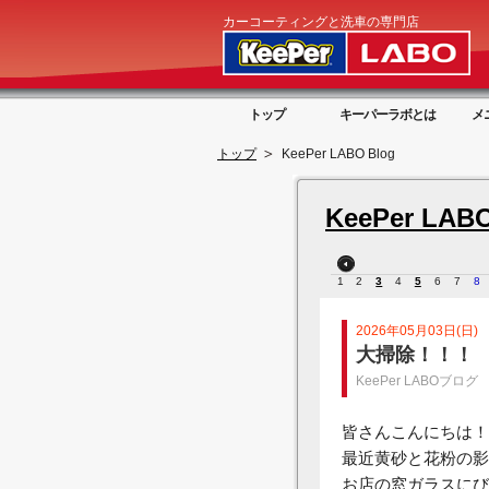
カーコーティングと洗車の専門店
トップ
キーパーラボとは
メ
トップ
KeePer LABO Blog
KeePer LABO
1
2
3
4
5
6
7
8
2026年05月03日(日)
大掃除！！！
KeePer LABOブログ
皆さんこんにちは！
最近黄砂と花粉の影
お店の窓ガラスにび