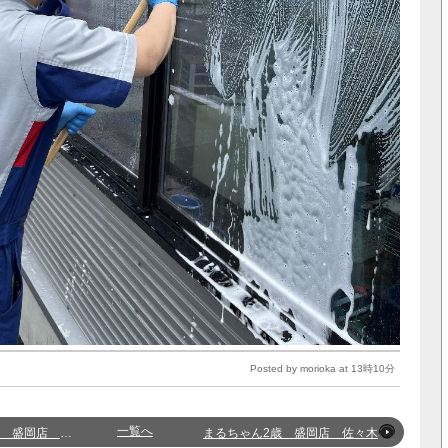
Posted by morioka at 13時10分
一覧へ
盛岡店 西野
まるちゃん2歳 盛岡店 佐々木