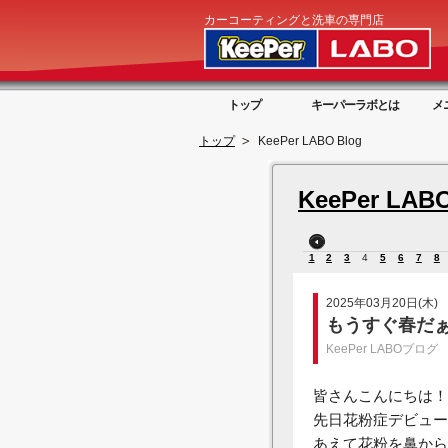
カーコーティングと洗車の専門店
トップ
キーパーラボとは
メ
トップ
KeePer LABO Blog
KeePer LABO
1
2
3
4
5
6
7
8
2025年03月20日(木)
もうすぐ春だぁ
KeePer LABOブログ
皆さんこんにちは！
先日花粉症デビュー
あえて花粉を鼻から