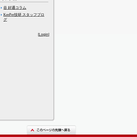
谷 好通コラム
KeePer技研 スタッフブロ
グ
[
Login
]