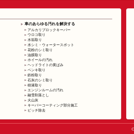
車のあらゆる汚れを解決する
アルカリブロックキーパー
ウロコ取り
水垢取り
水シミ・ウォータースポット
花粉のシミ取り
油膜取り
ホイールの汚れ
ヘッドライトの黄ばみ
ペンキ取り
鉄粉取り
石灰のシミ取り
樹液取り
エンジンルームの汚れ
融雪剤落とし
火山灰
キーパーコーティング部分施工
ピッチ除去
C