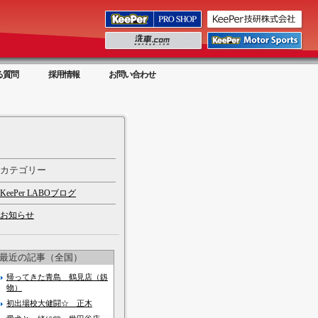
る質問
採用情報
お問い合わせ
カテゴリー
KeePer LABOブログ
お知らせ
最近の記事（全国）
帰ってきた青島 鶴見店（釼
物）
初出場校大健闘☆ 正木