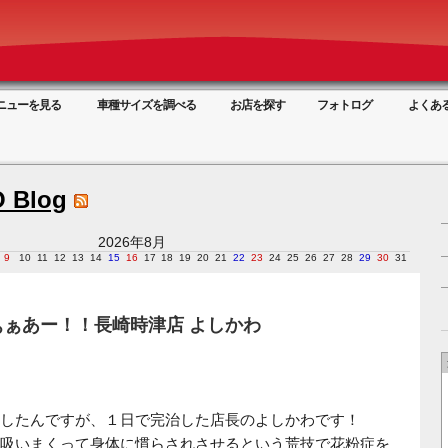
ニューを見る
車種サイズを調べる
お店を探す
フォトログ
よくあ
 Blog
2026年8月
9
10
11
12
13
14
15
16
17
18
19
20
21
22
23
24
25
26
27
28
29
30
31
ぁあー！！長崎時津店 よしかわ
したんですが、１日で完治した店長のよしかわです！
吸いまくって身体に慣らされさせるという荒技で花粉症を