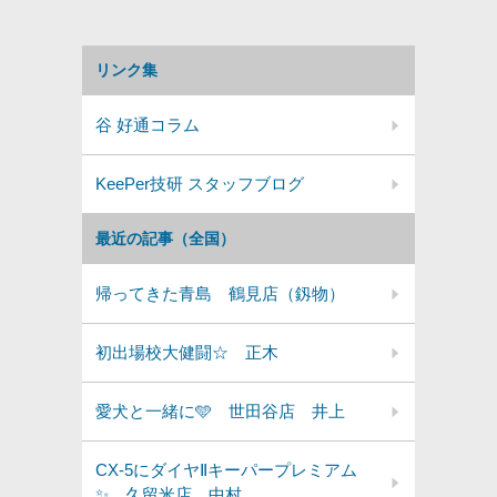
リンク集
谷 好通コラム
KeePer技研 スタッフブログ
最近の記事（全国）
帰ってきた青島 鶴見店（釼物）
初出場校大健闘☆ 正木
愛犬と一緒に🩵 世田谷店 井上
CX-5にダイヤⅡキーパープレミアム
✨️ 久留米店 中村