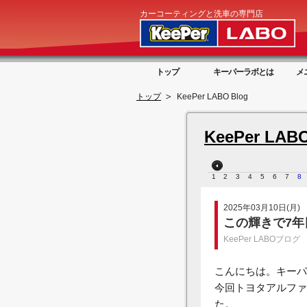
カーコーティングと洗車の専門店
トップ
キーパーラボとは
メ
トップ
KeePer LABO Blog
KeePer LABO
1
2
3
4
5
6
7
8
2025年03月10日(月)
この輝きで7
KeePer LABOブログ
こんにちは。キーパ
今回トヨタアルファ
た。