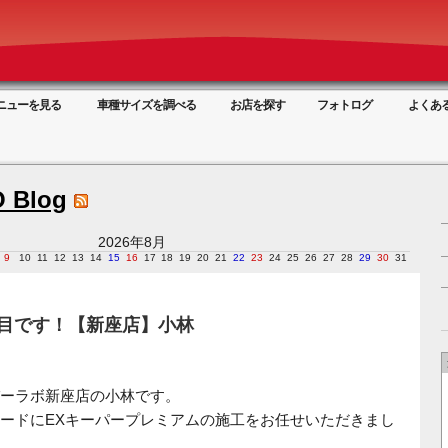
ニューを見る
車種サイズを調べる
お店を探す
フォトログ
よくあ
 Blog
2026年8月
9
10
11
12
13
14
15
16
17
18
19
20
21
22
23
24
25
26
27
28
29
30
31
年目です！【新座店】小林
ーラボ新座店の小林です。
ードにEXキーパープレミアムの施工をお任せいただきまし