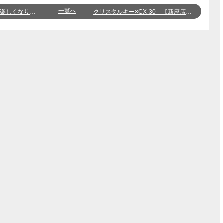
一覧へ
す！【新座店】小林
クリスタルキー×CX-30 【新座店】渡辺