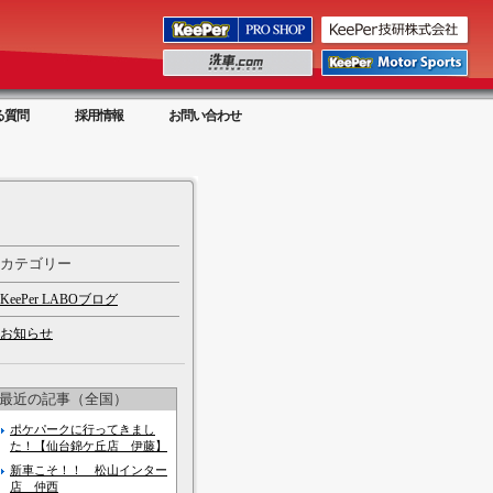
る質問
採用情報
お問い合わせ
カテゴリー
KeePer LABOブログ
お知らせ
最近の記事（全国）
ポケパークに行ってきまし
た！【仙台錦ケ丘店 伊藤】
新車こそ！！ 松山インター
店 仲西