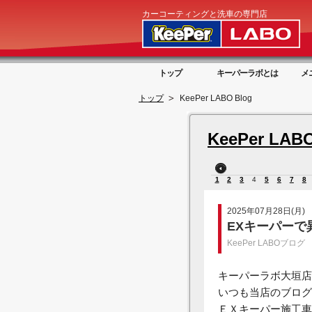
カーコーティングと洗車の専門店
トップ
キーパーラボとは
メ
トップ
KeePer LABO Blog
KeePer LABO
1
2
3
4
5
6
7
8
2025年07月28日(月)
EXキーパーで
KeePer LABOブログ
キーパーラボ大垣店
いつも当店のブログ
ＥＸキーパー施工車