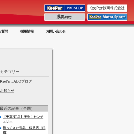
る質問
採用情報
お問い合わせ
カテゴリー
KeePer LABOブログ
お知らせ
最近の記事（全国）
【千葉NT店】圧巻！センチ
ュリー
帰ってきた青島 鶴見店（釼
物）