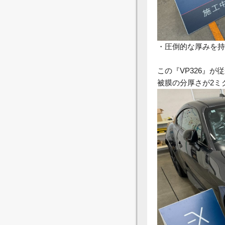
・圧倒的な厚みを持
この『
VP326
』が従
被膜の分厚さが
2
ミ