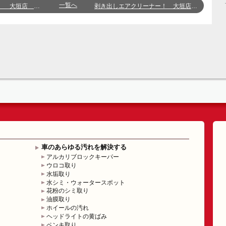
一覧へ
大垣店 袴田
剥き出しエアクリーナー！ 大垣店 宮戸
車のあらゆる汚れを解決する
アルカリブロックキーパー
ウロコ取り
水垢取り
水シミ・ウォータースポット
花粉のシミ取り
油膜取り
ホイールの汚れ
ヘッドライトの黄ばみ
ペンキ取り