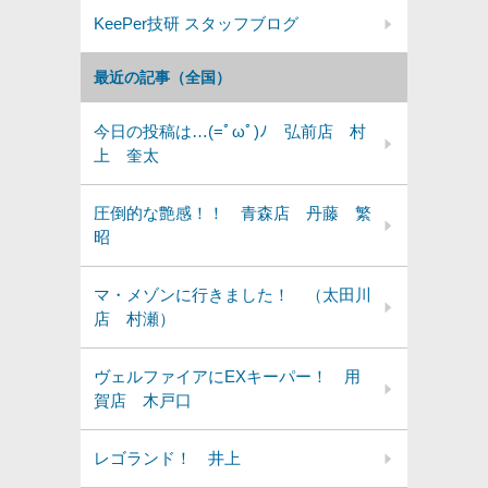
KeePer技研 スタッフブログ
最近の記事（全国）
今日の投稿は…(=ﾟωﾟ)ﾉ 弘前店 村
上 奎太
圧倒的な艶感！！ 青森店 丹藤 繁
昭
マ・メゾンに行きました！ （太田川
店 村瀬）
ヴェルファイアにEXキーパー！ 用
賀店 木戸口
レゴランド！ 井上