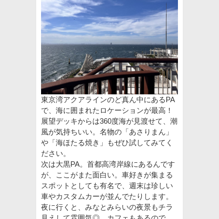
東京湾アクアラインのど真ん中にあるPA
で、海に囲まれたロケーションが最高！
展望デッキからは360度海が見渡せて、潮
風が気持ちいい。名物の「あさりまん」
や「海ほたる焼き」もぜひ試してみてく
ださい。
次は大黒PA。首都高湾岸線にあるんです
が、ここがまた面白い。車好きが集まる
スポットとしても有名で、週末は珍しい
車やカスタムカーが並んでたりします。
夜に行くと、みなとみらいの夜景もチラ
見えして雰囲気◎。カフェもあるので、