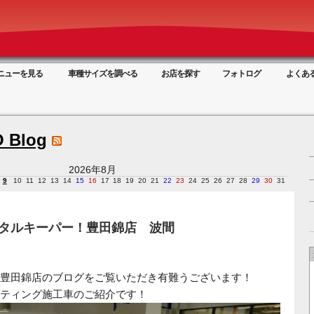
ニューを見る
車種サイズを調べる
お店を探す
フォトログ
よくあ
 Blog
2026年8月
9
10
11
12
13
14
15
16
17
18
19
20
21
22
23
24
25
26
27
28
29
30
31
スタルキーパー！豊田錦店 波間
豊田錦店のブログをご覧いただき有難うございます！
ティング施工車のご紹介です！