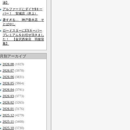
浦】
アルファードにダイヤⅡキー
パー！ 安城店（井上）
暑すぎる… 神戸垂水店 そ
とばやし
ロードスターにEXキーパー
プレミアムをお任せ頂きまし
た！ 【金沢西泉店 羽柴宗
胤】
月別アーカイブ
2026.08
(1023)
2026.07
(3978)
2026.06
(3831)
2026.05
(3864)
2026.04
(3791)
2026.03
(3773)
2026.02
(3265)
2026.01
(3176)
2025.12
(4279)
2025.11
(3408)
2025.10
(3730)