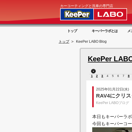
カーコーティングと洗車の専門店
トップ
キーパーラボとは
メ
トップ
KeePer LABO Blog
KeePer LABO
1
2
3
4
5
6
7
8
2025年01月22日(水)
RAV4にクリ
KeePer LABOブログ
本日もキーパーラボ
今回もキーパーコー