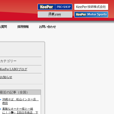
る質問
採用情報
お問い合わせ
カテゴリー
KeePer LABOブログ
お知らせ
最近の記事（全国）
沖縄そば 松山インター店
樫田
素敵なオーナー様と一緒
に！！📷✨【四日市南店 下