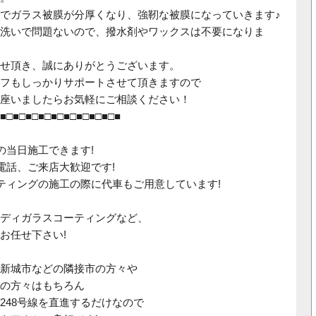
でガラス被膜が分厚くなり、強靭な被膜になっていきます♪
洗いで問題ないので、撥水剤やワックスは不要になりま
せ頂き、誠にありがとうございます。
フもしっかりサポートさせて頂きますので
座いましたらお気軽にご相談ください！
■□■□■□■□■□■□■□■□■□■
の当日施工できます
!
電話、ご来店大歓迎です
!
ティングの施工の際に代車もご用意しています
!
ディガラスコーティングなど、
お任せ下さい
!
新城市などの隣接市の方々や
の方々はもちろん
248
号線を直進するだけなので