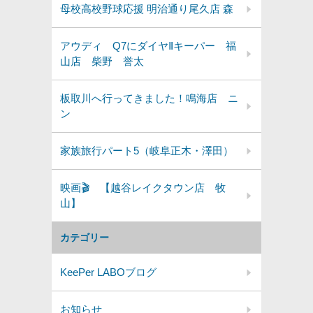
母校高校野球応援 明治通り尾久店 森
アウディ Q7にダイヤⅡキーパー 福
山店 柴野 誉太
板取川へ行ってきました！鳴海店 ニ
ン
家族旅行パート5（岐阜正木・澤田）
映画🎬 【越谷レイクタウン店 牧
山】
カテゴリー
KeePer LABOブログ
お知らせ