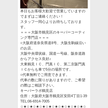
本日もお客様大歓迎で営業していますの
でまずはご連絡ください！
スタッフ一同心よりお待ちしておりま
す。
＝＝＝大阪市鶴見区のキーパーコーティ
ング専門店＝＝＝
○大阪府道奈良県道
8
号、大阪生駒線沿い
のお店。
大阪中央環状線、国道一号線、阪奈道路
からアクセス良好♪
大東鶴見ＩＣ、門真ＩＣ、第二京阪門真
ＩＣからも車で
5
分の場所です。
○代車無料でご用意できます。
代車の数に限りがありますので、ご希望
の際はご相談下さい。
キーパーラボ鶴見店
住所：大阪府大阪市鶴見区安田
4
丁目
1-39
TEL:06-6914-7005
☆★☆★☆★☆★☆★☆★☆★☆★☆★☆★☆