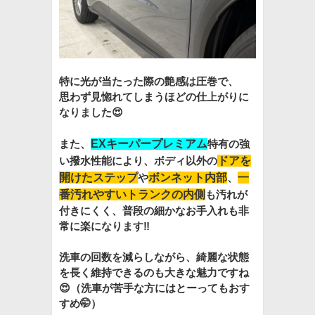
特に光が当たった際の艶感は圧巻で、
思わず見惚れてしまうほどの仕上がりに
なりました😍
また、
EXキーパープレミアム
特有の強
い撥水性能により、ボディ以外の
ドアを
開けたステップ
や
ボンネット内部
、
一
番汚れやすいトランクの内側
も汚れが
付きにくく、普段の細かなお手入れも非
常に楽になります‼️
洗車の回数を減らしながら、綺麗な状態
を長く維持できるのも大きな魅力ですね
😍（洗車が苦手な方にはとーってもおす
すめ🤭）