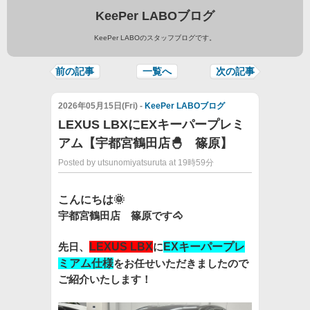
KeePer LABOブログ
KeePer LABOのスタッフブログです。
前の記事
一覧へ
次の記事
2026年05月15日(Fri) -
KeePer LABOブログ
LEXUS LBXにEXキーパープレミ
アム【宇都宮鶴田店🐣 篠原】
Posted by utsunomiyatsuruta at 19時59分
こんにちは🌞
宇都宮鶴田店 篠原です🐴
先日、
LEXUS LBX
に
EXキーパープレ
ミアム仕様
をお任せいただきましたので
ご紹介いたします！