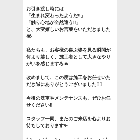
お引き渡し時には、
「生まれ変わったようだ‼️」
「触り心地が全然違う‼️」
と、大変嬉しいお言葉をいただきました
😭
私たちも、お客様の喜ぶ姿を見る瞬間が
何より嬉しく、施工者として大きなやり
がいを感じます💪🔥
改めまして、この度は施工をお任せいた
だき誠にありがとうございました🙇‍♂️
今後の洗車やメンテナンスも、ぜひお任
せください‼️
スタッフ一同、またのご来店を心よりお
待ちしております✨
*.○。・.: * .。○
・。.。：*。○
*.○。・.: *