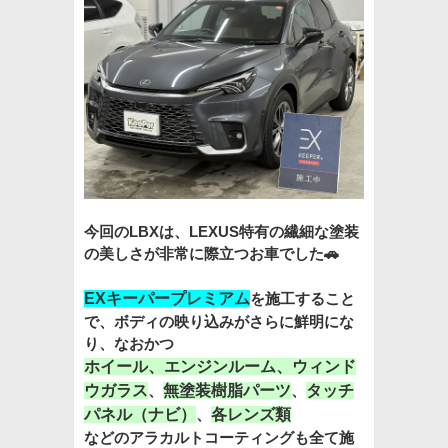
今回のLBXは、LEXUS特有の繊細な塗装
の美しさが非常に際立つお車でした🚗
EXキーパープレミアム
を施工すること
で、ボディの映り込みがさらに鮮明にな
り、なおかつ
ホイール
、
エンジンルーム
、
ウィンド
ウガラス
、
無塗装樹脂パーツ
、
タッチ
パネル（ナビ）
、
各レンズ類
などのアラカルトコーティングも全て施