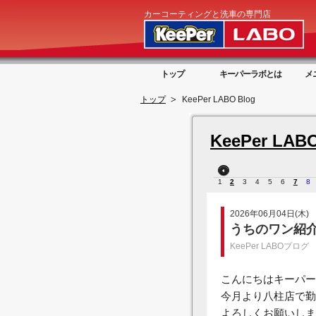
カーコーティングと洗車の専門店
トップ
キーパーラボとは
メ
トップ
KeePer LABO Blog
KeePer LABO
1
2
3
4
5
6
7
8
2026年06月04日(木)
うちのワン紹
KeePer LABOブログ
こんにちはキーパー
今月より八柱店で勤
よろしくお願いしま