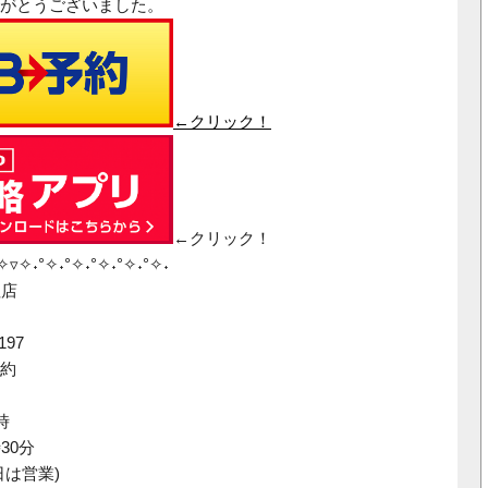
がとうございました。
←クリック！
←クリック！
˖✧▿✧˖°✧˖°✧˖°✧˖°✧˖°✧˖
柱店
97
約
時
30分
日は営業)