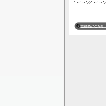
°˖✧°˖✧°˖✧°˖✧°˖✧°
営業開始のご案内 