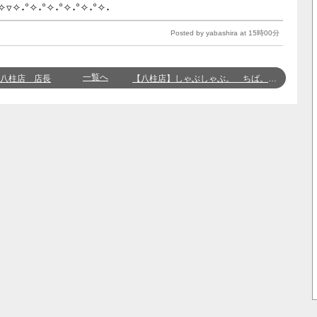
˖✧▿✧˖°✧˖°✧˖°✧˖°✧˖°✧˖
Posted by yabashira at 15時00分
一覧へ
八柱店 店長
【八柱店】しゃぶしゃぶ。 ちば。