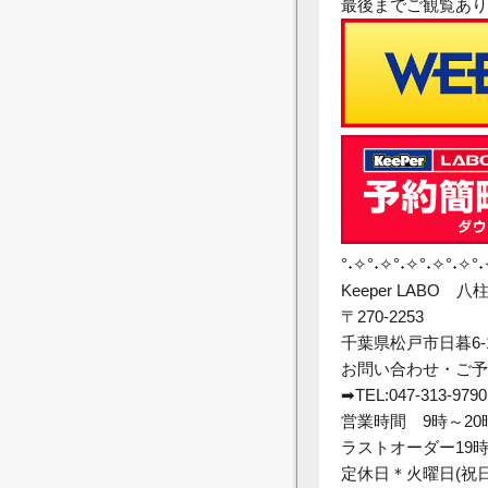
最後までご観覧あり
°˖✧°˖✧°˖✧°˖✧°˖✧°
Keeper LABO 八
〒270-2253
千葉県松戸市日暮6-1
お問い合わせ・ご予
➡TEL:047-313-9790
営業時間 9時～20
ラストオーダー19時
定休日＊火曜日(祝