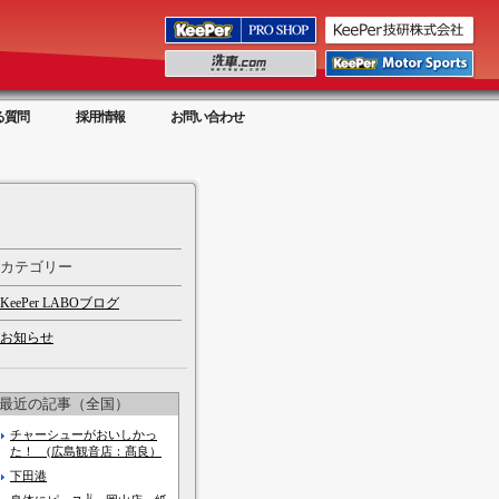
る質問
採用情報
お問い合わせ
カテゴリー
KeePer LABOブログ
お知らせ
最近の記事（全国）
チャーシューがおいしかっ
た！ (広島観音店：髙良）
下田港