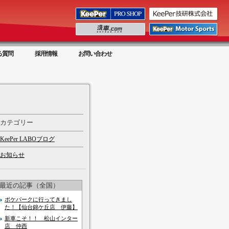
る質問
採用情報
お問い合わせ
カテゴリー
KeePer LABOブログ
お知らせ
最近の記事（全国）
ポケパークに行ってきまし
た！【仙台錦ケ丘店 伊藤】
新車こそ！！ 松山インター
店 仲西