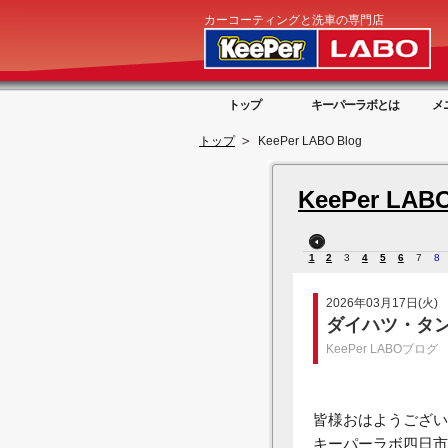
カーコーティングと洗車の専門店
トップ
キーパーラボとは
メ
トップ
KeePer LABO Blog
KeePer LABO
1
2
3
4
5
6
7
8
2026年03月17日(火)
ダイハツ・タン
KeePer LABOブログ
皆様おはようござい
キーパーラボ四日市