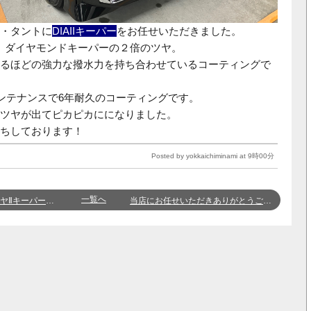
・タントに
DIAIIキーパー
をお任せいただきました。
、ダイヤモンドキーパーの２倍のツヤ。
るほどの強力な撥水力を持ち合わせているコーティングで
メンテナンスで6年耐久のコーティングです。
ツヤが出てピカピカにになりました。
ちしております！
Posted by yokkaichiminami at 9時00分
一覧へ
！！「四日市南店・上野」
当店にお任せいただきありがとうございました！（四日市南店 細井 海里）