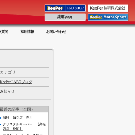
る質問
採用情報
お問い合わせ
カテゴリー
KeePer LABOブログ
お知らせ
最近の記事（全国）
珈琲 知立店 赤川
クリスタルキーパー 【高松
西店 松岡】