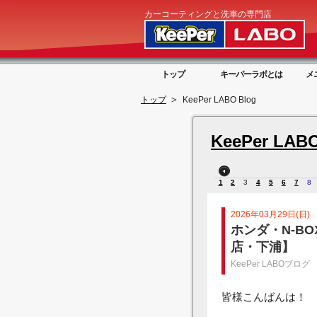
カーコーティングと洗車の専門店
トップ
キーパーラボとは
メ
トップ
KeePer LABO Blog
KeePer LABO
1
2
3
4
5
6
7
8
2026年03月29日(日)
ホンダ・N-B
店・下浦】
KeePer LABOブログ
皆様こんばんは！