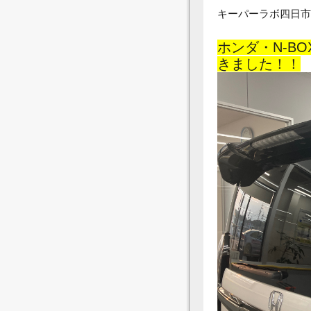
キーパーラボ四日市南
ホンダ・N-B
きました！！