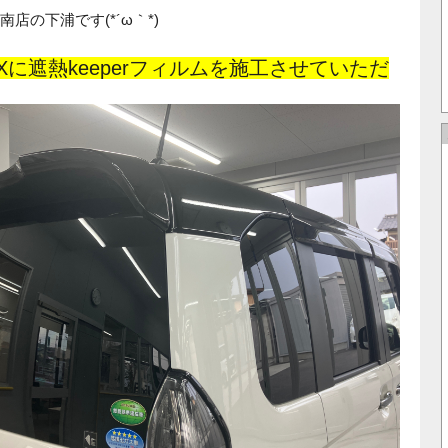
店の下浦です(*´ω｀*)
OXに遮熱keeperフィルムを施工させていただ