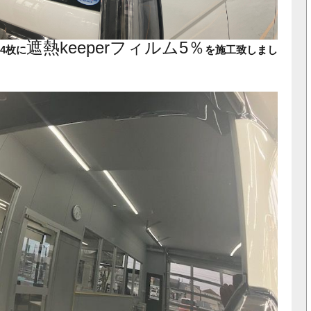
遮熱keeperフィルム5％
4枚に
を施工致しまし