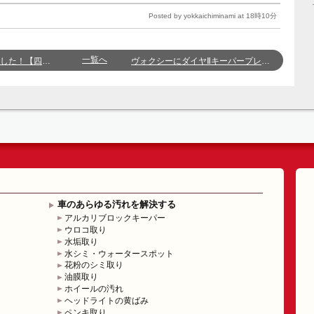
Posted by yokkaichiminami at 18時10分
一覧へ
日市南店・山口】
ヴォクシーにダイヤⅡキーパープレミアム！！（四日市南店 細井 海里）
車のあらゆる汚れを解決する
アルカリブロックキーパー
ウロコ取り
水垢取り
水シミ・ウォータースポット
花粉のシミ取り
油膜取り
ホイールの汚れ
ヘッドライトの黄ばみ
ペンキ取り