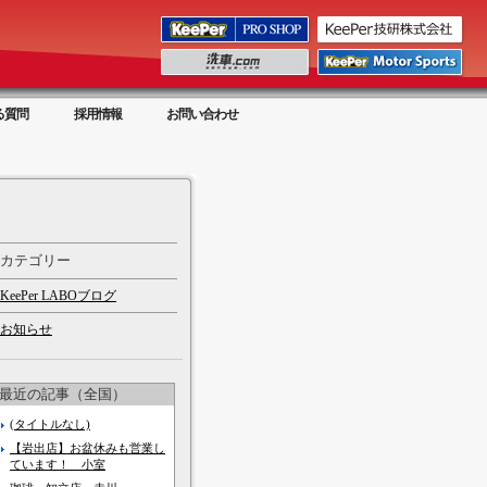
る質問
採用情報
お問い合わせ
カテゴリー
KeePer LABOブログ
お知らせ
最近の記事（全国）
(タイトルなし)
【岩出店】お盆休みも営業し
ています！ 小室