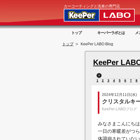
カーコーティングと洗車の専門店
トップ
キーパーラボとは
メ
トップ
KeePer LABO Blog
KeePer LABO
1
2
3
4
5
6
7
8
2024年12月11日(水)
クリスタルキー
KeePer LABOブログ
みなさまこんにちは
一日の寒暖差がつら
体調崩されていない