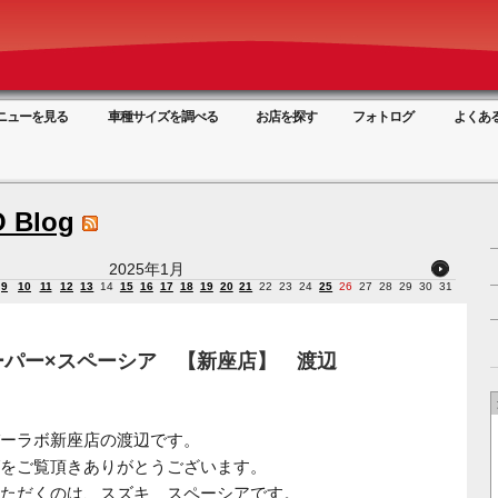
ニューを見る
車種サイズを調べる
お店を探す
フォトログ
よくあ
 Blog
2025年1月
9
10
11
12
13
14
15
16
17
18
19
20
21
22
23
24
25
26
27
28
29
30
31
ーパー×スペーシア 【新座店】 渡辺
ーラボ新座店の渡辺です。
をご覧頂きありがとうございます。
ただくのは、スズキ スペーシアです。