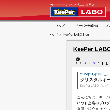
カーコーティングと洗車の専門店
トップ
キーパーラボとは
メ
トップ
KeePer LABO Blog
KeePer LABO
1
2
3
4
5
6
7
8
2025年01月18日(土)
クリスタルキ
KeePer LABOブログ
こんにちは！キーパ
いつも当店のブログ
今回ご紹介させてい