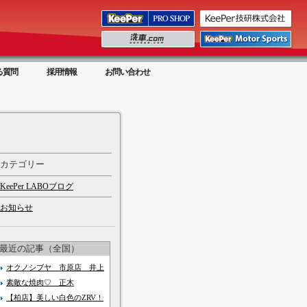
る質問
採用情報
お問い合わせ
カテゴリー
KeePer LABOブログ
お知らせ
最近の記事（全国）
オクノシブヤ 市原店 井上
素敵な焼肉♡ 正木
【柏店】美しい白色のZRV！