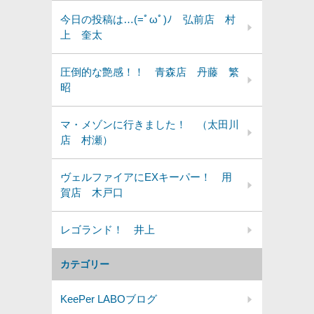
今日の投稿は…(=ﾟωﾟ)ﾉ 弘前店 村
上 奎太
圧倒的な艶感！！ 青森店 丹藤 繁
昭
マ・メゾンに行きました！ （太田川
店 村瀬）
ヴェルファイアにEXキーパー！ 用
賀店 木戸口
レゴランド！ 井上
カテゴリー
KeePer LABOブログ