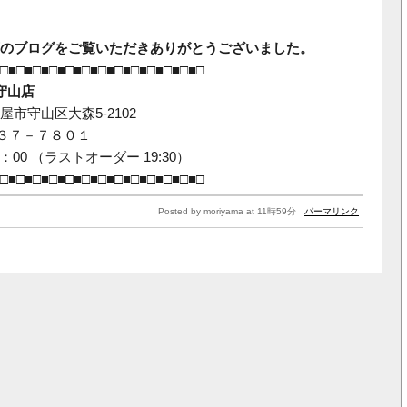
のブログをご覧いただきありがとうございました。
□■□■□■□■□■□■□■□■□■□■□■□■□
 守山店
市守山区大森5-2102
７３７－７８０１
：00 （ラストオーダー 19:30）
□■□■□■□■□■□■□■□■□■□■□■□■□
Posted by moriyama at 11時59分
パーマリンク