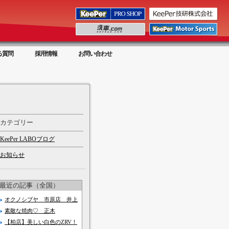
る質問
採用情報
お問い合わせ
カテゴリー
KeePer LABOブログ
お知らせ
最近の記事（全国）
オクノシブヤ 市原店 井上
素敵な焼肉♡ 正木
【柏店】美しい白色のZRV！