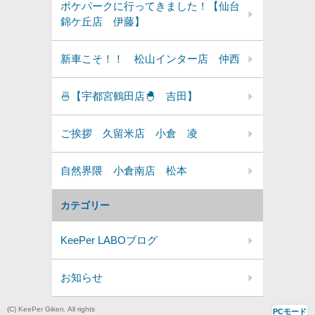
ポケパークに行ってきました！【仙台
錦ケ丘店 伊藤】
新車こそ！！ 松山インター店 仲西
🍜【宇都宮鶴田店🐣 吉田】
ご挨拶 久留米店 小倉 凌
自然界隈 小倉南店 松本
カテゴリー
KeePer LABOブログ
お知らせ
(C) KeePer Giken. All rights
PCモード