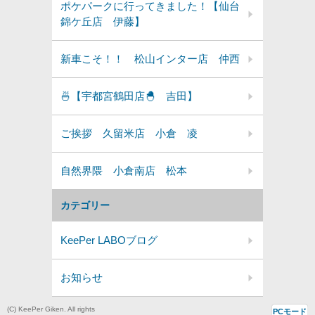
ポケパークに行ってきました！【仙台
錦ケ丘店 伊藤】
新車こそ！！ 松山インター店 仲西
🍜【宇都宮鶴田店🐣 吉田】
ご挨拶 久留米店 小倉 凌
自然界隈 小倉南店 松本
カテゴリー
KeePer LABOブログ
お知らせ
(C) KeePer Giken. All rights
PCモード