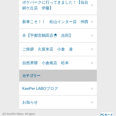
ポケパークに行ってきました！【仙台
錦ケ丘店 伊藤】
新車こそ！！ 松山インター店 仲西
🍜【宇都宮鶴田店🐣 吉田】
ご挨拶 久留米店 小倉 凌
自然界隈 小倉南店 松本
カテゴリー
KeePer LABOブログ
お知らせ
(C) KeePer Giken. All rights
PCモード