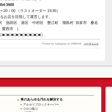
354-3900
～
20
：
00
（ラストオーダー
19:30
）
るお店を目指して運営します。
区 熱田区 港区 中村区 蟹江町 飛島村
弥富市 桑名
愛西市
|
□■□■□■□■□■□■□■□■□■□
Posted by nakagawa at 15時49分
パーマリンク
車のあらゆる汚れを解決する
アルカリブロックキーパー
ウロコ取り