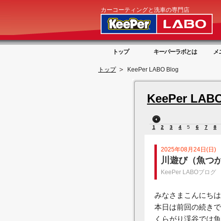
カーコーティングと洗車の専門店
トップ
キーパーラボとは
メ
トップ
KeePer LABO Blog
KeePer LABO
1
2
3
4
5
6
7
8
2025年08月24日(日)
川遊び（魚つか
KeePer LABOブログ
みなさまこんにちは
本日は前回の続きで
くらがり渓谷では魚