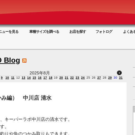
ニューを見る
車種サイズを調べる
お店を探す
フォトログ
よくあ
 Blog
2025年8月
9
10
11
12
13
14
15
16
17
18
19
20
21
22
23
24
25
26
27
28
29
30
31
み編） 中川店 清水
、キーパーラボ中川店の清水です。
す。
釣りや魚のつかみ取りもできます。