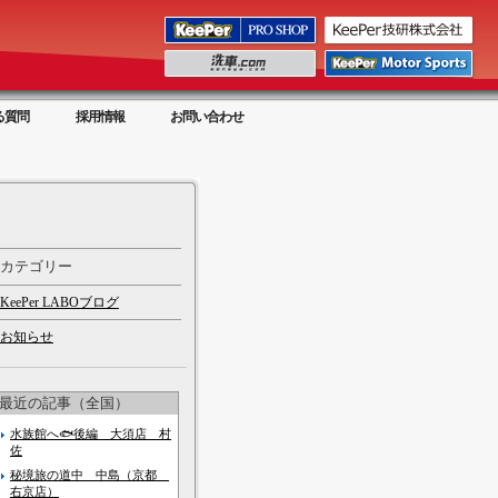
る質問
採用情報
お問い合わせ
カテゴリー
KeePer LABOブログ
お知らせ
最近の記事（全国）
水族館へ🐟後編 大須店 村
佐
秘境旅の道中 中島（京都
右京店）