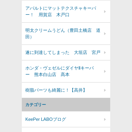
アバルトにマットテクスチャキーパ
ー！ 用賀店 木戸口
明太クリームうどん（豊田土橋店 道
田）
遂に到達してしまった 大垣店 宮戸
ホンダ・ヴェゼルにダイヤⅡキーパ
ー 熊本白山店 髙本
樹脂パーツも綺麗に！【高井】
カテゴリー
KeePer LABOブログ