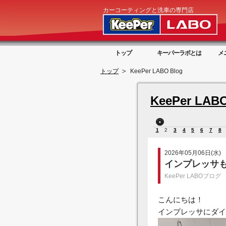
カーコーティングと洗車の専門店
トップ
キーパーラボとは
メ
トップ
KeePer LABO Blog
KeePer LABO
1
2
3
4
5
6
7
8
2026年05月06日(水)
インプレッサ
KeePer LABOブログ
こんにちは！
インプレッサにダイ