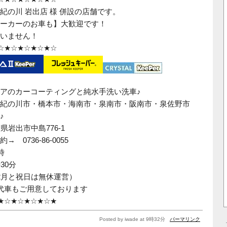
紀の川 岩出店 様 併設の店舗です。
ーカーのお車も】大歓迎です！
いません！
☆★☆★☆★☆★☆
アのカーコーティングと純水手洗い洗車♪
紀の川市・橋本市・海南市・泉南市・阪南市・泉佐野市
♪
山県岩出市中島776-1
予約→
0736-86-0055
時
時
30
分
2
月と祝日は無休運営）
代車もご用意しております
★☆★☆★☆★☆★
Posted by iwade at 9時32分
パーマリンク