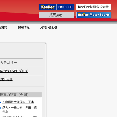
る質問
採用情報
お問い合わせ
カテゴリー
KeePer LABOブログ
お知らせ
最近の記事（全国）
初出場校大健闘☆ 正木
愛犬と一緒に🩵 世田谷店
井上