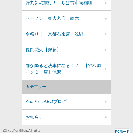
弾丸新潟旅行！ ちば古市場稲垣
ラーメン 東大宮店 鈴木
夏祭り！ 京都右京店 浅野
長岡花火【齋藤】
雨が降ると洗車になる！？ 【谷和原
インター店】池沢
カテゴリー
KeePer LABOブログ
お知らせ
(C) KeePer Giken. All rights
PCモード