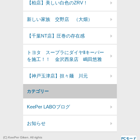
【柏店】美しい白色のZRV！
新しい家族 交野店 （大畑）
【千葉NT店】圧巻の存在感
トヨタ スープラにダイヤⅡキーパー
を施工！！ 金沢西泉店 嶋田悠雅
【神戸玉津店】担々麺 川元
カテゴリー
KeePer LABOブログ
お知らせ
(C) KeePer Giken. All rights
PCモード